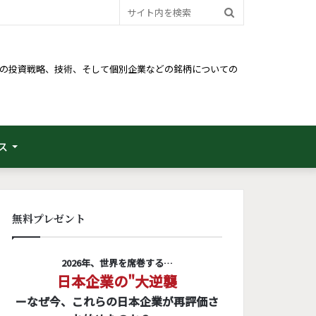
サ
イ
ト
るための投資戦略、技術、そして個別企業などの銘柄についての
内
を
検
ス
索
無料プレゼント
2026年、世界を席巻する…
日本企業の"大逆襲
ーなぜ今、これらの日本企業が再評価さ