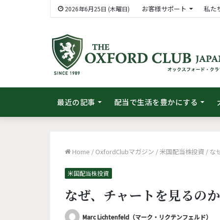
お客様サポート
私た
2026年6月25日 (木曜日)
最近の記事
配当で生活を豊かにする
Home
/
OxfordClubマガジン
/
米国配当株投資
/
な
米国配当株投資
なぜ、チャートを見るの
Marc Lichtenfeld（マーク・リクテンフェルド）