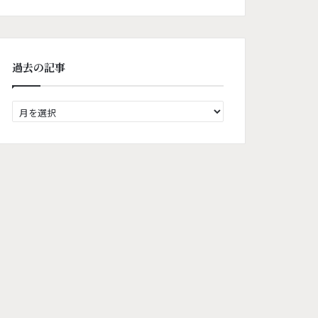
過去の記事
過
去
の
記
事