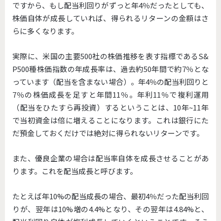
ですから、もし配当利回りがずっと年4％だったとしても、
株価自体が成長していれば、得られるリターンの金額はさ
らに多くなります。
実際に、米国の主要500社の株価推移を表す指標であるS&
P500種株価指数の年成長率は、過去約50年間で約7％とな
っています（配当を含まない場合）。年4％の配当利回りと
7％の株価成長を足すと年間11％。年利11％で複利運用
（配当をひたすら再投資）するということは、10年~11年
で当初資金は倍に増えることになります。これは銀行にた
だ預金しておくだけでは絶対に得られないリターンです。
また、優良企業の場合は配当率自体を成長させることがあ
ります。これを配当成長と呼びます。
たとえば年10%の配当成長の場合、最初4％だった配当利回
りが、翌年は10%増の4.4%となり、その翌年は4.84%と、