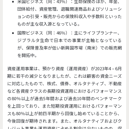
米国ビジネス（同：43％）：生命保険のほか、年金、
団体給付、資産管理、退職関連商品およびソリューシ
ョンの引受・販売からの保険料収入や手数料といった
ものが主な収入源となっている。
国際ビジネス（同：46％）：主にライフプランナー、
ジブラルタ生命で日本での事業が主軸となっている
が、保険普及率が低い新興国市場（南米）での販売網
を開拓中。
資産運用事業は、預かり資産（運用資産）が2023年4 – 6月
期に若干の減少となりましたが、これは顧客の資金ニーズ
に対応したもので、株式、債券、オルタナティブ、不動産
など各資産クラスの長期投資運用におけるパフォーマンス
の80％以上が過去5年間および過去10年間のベンチマーク
を上回っており、また短期投資運用におけるパフォーマン
スも80％以上が前四半期から回復し始めていることから、
今後回復が期待されます。また、オルタナティブおよびク
レジット事業も運用資産に占める割合は少ないものの、収