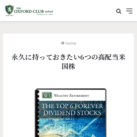
サ
M
イ
e
ト
n
内
u
Home
を
永久に持っておきたい6つの高配当米
検
国株
索