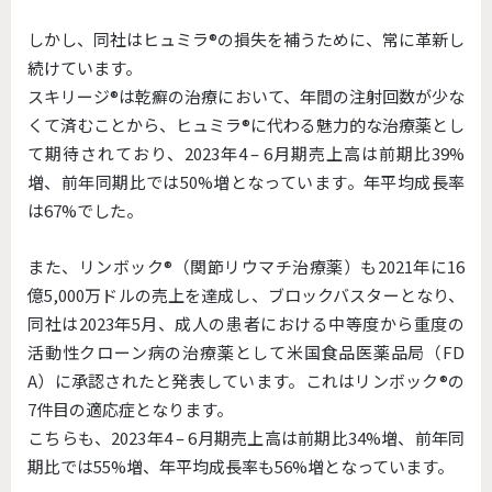
しかし、同社はヒュミラ®︎の損失を補うために、常に革新し
続けています。
スキリージ®︎は乾癬の治療において、年間の注射回数が少な
くて済むことから、ヒュミラ®︎に代わる魅力的な治療薬とし
て期待されており、2023年4 – 6月期売上高は前期比39%
増、前年同期比では50%増となっています。年平均成長率
は67%でした。
また、リンボック®︎（関節リウマチ治療薬）も2021年に16
億5,000万ドルの売上を達成し、ブロックバスターとなり、
同社は2023年5月、成人の患者における中等度から重度の
活動性クローン病の治療薬として米国食品医薬品局（FD
A）に承認されたと発表しています。これはリンボック®︎の
7件目の適応症となります。
こちらも、2023年4 – 6月期売上高は前期比34%増、前年同
期比では55%増、年平均成長率も56%増となっています。