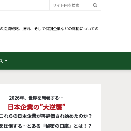
サ
イ
ト
るための投資戦略、技術、そして個別企業などの銘柄についての
内
を
検
ス
索
2026年、世界を席巻する…
日本企業の”大逆襲”
これらの日本企業が再評価され始めたのか？
を圧倒する…とある「秘密の口座」とは！？