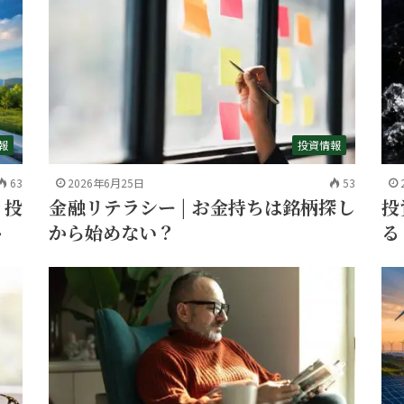
報
投資情報
63
2026年6月25日
53
う投
投
金融リテラシー | お金持ちは銘柄探し
ト
る
から始めない？