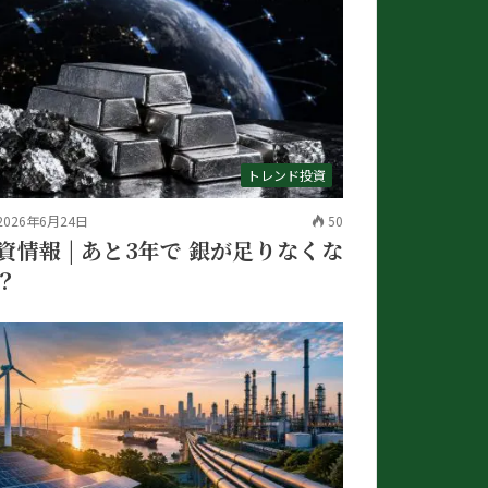
トレンド投資
2026年6月24日
50
資情報 | あと3年で 銀が足りなくな
？