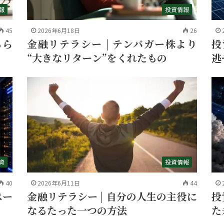
報
投資情報
45
2026年6月18日
26
投
ちら
金融リテラシー | テンバガー株より
逃
“大きなリターン”をくれたもの
資
投資情報
40
2026年6月11日
44
ペー
投
金融リテラシー | 自分の人生の主役に
た
なるたった一つの方法