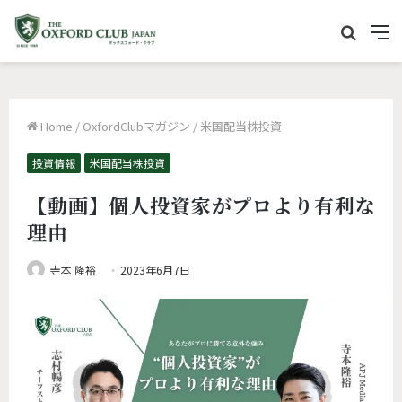
サ
M
イ
e
ト
n
内
u
Home
/
OxfordClubマガジン
/
米国配当株投資
を
検
投資情報
米国配当株投資
索
【動画】個人投資家がプロより有利な
理由
寺本 隆裕
2023年6月7日