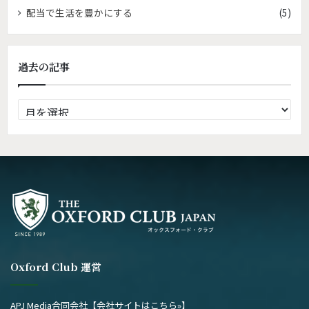
配当で生活を豊かにする
(5)
過去の記事
過
去
の
記
事
Oxford Club 運営
APJ Media合同会社
【会社サイトはこちら»】