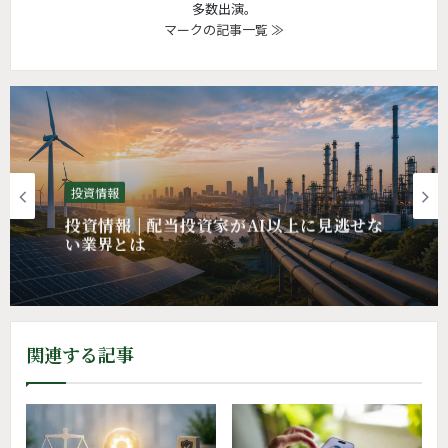
多数出演。
マークの記事一覧 ≫
トレンド投資
投資情報 | アンソロピックが、スペースXに
投資情報
年間2兆円払うワケ
関連する記事
投資情報 | 配当投資家がAI以上に見逃せな
い業界とは