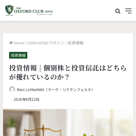
サ
M
イ
e
ト
n
内
u
Home
/
OxfordClubマガジン
/
投資情報
を
検
投資情報
索
投資情報 | 個別株と投資信託はどちら
が優れているのか？
Marc Lichtenfeld（マーク・リクテンフェルド）
2026年6月22日