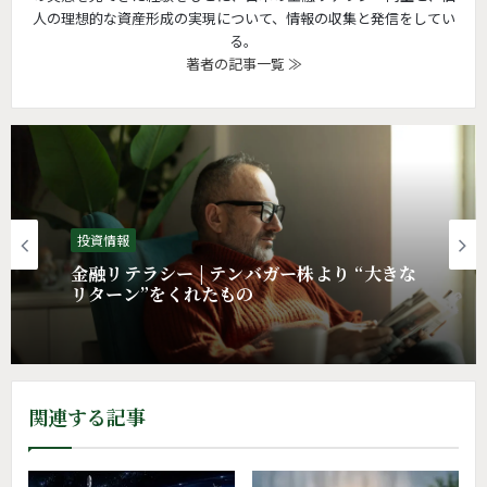
人の理想的な資産形成の実現について、情報の収集と発信をしてい
る。
著者の記事一覧 ≫
投資情報
投資情報 | 配当投資家がAI以上に見逃せな
投資情報
い業界とは
関連する記事
金融リテラシー | テンバガー株より “大きな
リターン”をくれたもの