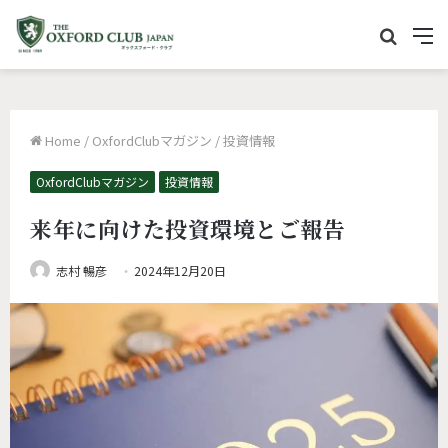
サ
M
イ
e
ト
n
内
u
Home
/
OxfordClubマガジン
/
投資情報
を
検
OxfordClubマガジン
投資情報
索
来年に向けた投資環境とご報告
志村 暢彦
2024年12月20日