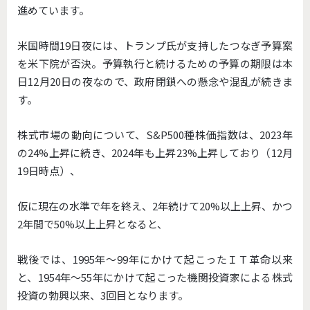
進めています。
米国時間19日夜には、トランプ氏が支持したつなぎ予算案
を米下院が否決。予算執行と続けるための予算の期限は本
日12月20日の夜なので、政府閉鎖への懸念や混乱が続きま
す。
株式市場の動向について、S&P500種株価指数は、2023年
の24%上昇に続き、2024年も上昇23%上昇しており（12月
19日時点）、
仮に現在の水準で年を終え、2年続けて20%以上上昇、かつ
2年間で50%以上上昇となると、
戦後では、1995年〜99年にかけて起こったＩＴ革命以来
と、1954年〜55年にかけて起こった機関投資家による株式
投資の勃興以来、3回目となります。