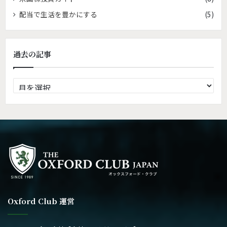
配当で生活を豊かにする
(5)
過去の記事
過
去
の
記
事
Oxford Club 運営