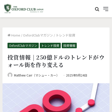
サ
M
イ
e
ト
n
内
u
Home
/
OxfordClubマガジン
/
トレンド投資
を
検
OxfordClubマガジン
トレンド投資
投資情報
索
投資情報 | 250億ドルのトレンドがウ
ォール街を作り変える
Matthew Carr（マシュー・カー）
2025年9月24日