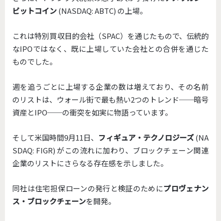
ビットコイン
(NASDAQ: ABTC)
の上場。
これは特別買収目的会社（SPAC）を通じたもので、伝統的
なIPOではなく、
既に上場していた会社との合併を通じた
ものでした。
週を追うごとに上場する企業の数は増えており、
その名前
のリストは、ウォール街で最も熱い2つのトレンド──
暗号
資産とIPO──の衝突を如実に物語っています。
そして米国時間9月11日、
フィギュア・テクノロジーズ
(NA
SDAQ: FIGR) がこの流れに加わり、
ブロックチェーン関連
企業のリストにさらなる存在感を示しました
。
同社は住宅担保ローンの発行と検証のために
プロヴェナン
ス・
ブロックチェーン
を開発。