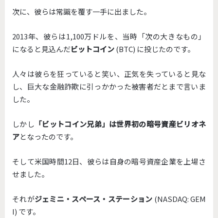
次に、彼らは常識を覆す一手に出ました。
2013年、彼らは1,100万ドルを、当時「次の大きなもの」
になると見込んだ
ビットコイン
(BTC) に投じたのです。
人々は彼らを狂っていると笑い、正気を失っていると見な
し、
巨大な金融詐欺に引っかかった被害者だとまで言いま
した。
しかし
「ビットコイン兄弟」は世界初の暗号資産ビリオネ
ア
となっ
たのです。
そして米国時間12日、
彼らは自身の暗号資産企業を上場さ
せました。
それが
ジェミニ・スペース・ステーション
(NASDAQ: GEM
I) です。