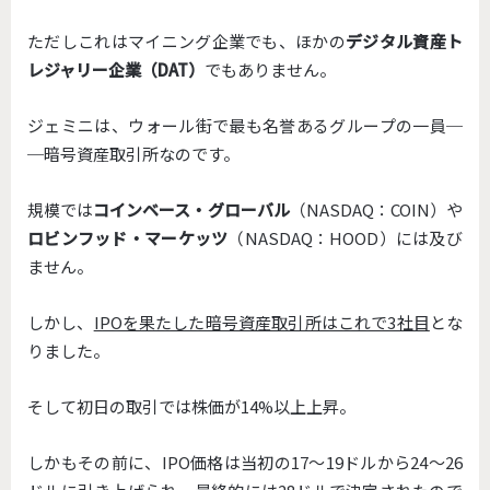
ただしこれはマイニング企業でも、ほかの
デジタル資産ト
レジャリー企業（DAT）
でもありません。
ジェミニは、ウォール街で最も名誉あるグループの一員─
─
暗号資産取引所なのです。
規模では
コインベース・グローバル
（NASDAQ：COIN）や
ロビンフッド・マーケッツ
（NASDAQ：HOOD）
には及び
ません。
しかし、
IPOを果たした暗号資産取引所はこれで3社目
とな
りま
した。
そして初日の取引では株価が14%以上上昇。
しかもその前に、IPO価格は当初の17〜19ドルから24〜
26