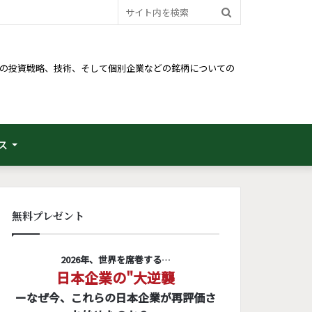
サ
イ
ト
るための投資戦略、技術、そして個別企業などの銘柄についての
内
を
検
ス
索
無料プレゼント
2026年、世界を席巻する…
日本企業の"大逆襲
ーなぜ今、これらの日本企業が再評価さ