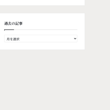
過去の記事
過
去
の
記
事