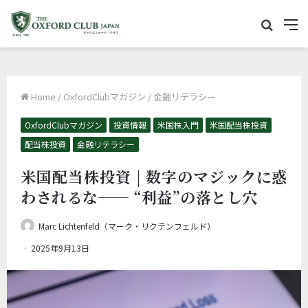
サ
M
イ
e
ト
n
内
u
Home
/
OxfordClubマガジン
/
金融リテラシー
を
検
OxfordClubマガジン
投資情報
米国株入門
米国配当株投資
配当株投資
金融リテラシー
索
米国配当株投資 | 数字のマジックに惑
わされるな── “利益”の落とし穴
Marc Lichtenfeld（マーク・リクテンフェルド）
2025年9月13日