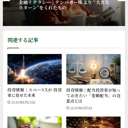
投資情報 | 配当投資家がAI以上に見逃せな
投資情報
い業界とは
関連する記事
金融リテラシー | テンバガー株より “大きな
リターン”をくれたもの
投資情報 | スペースXが 投資
投資情報 | 配当投資家が知っ
家に見せた未来
ておきたい「変動配当」の注
意点とは
2026年6月10日
2026年6月9日