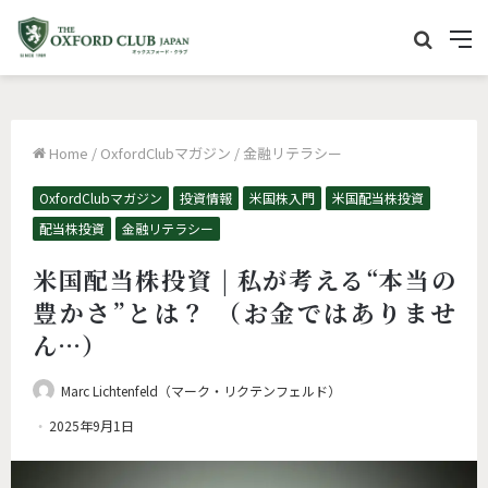
サ
M
イ
e
ト
n
内
u
Home
/
OxfordClubマガジン
/
金融リテラシー
を
検
OxfordClubマガジン
投資情報
米国株入門
米国配当株投資
配当株投資
金融リテラシー
索
米国配当株投資 | 私が考える“本当の
豊かさ”とは？ （お金ではありませ
ん…）
Marc Lichtenfeld（マーク・リクテンフェルド）
2025年9月1日