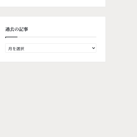
過去の記事
過
去
の
記
事