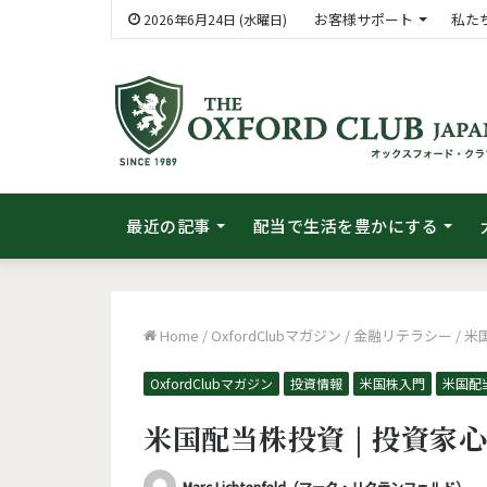
お客様サポート
私た
2026年6月24日 (水曜日)
最近の記事
配当で生活を豊かにする
Home
/
OxfordClubマガジン
/
金融リテラシー
/
米
OxfordClubマガジン
投資情報
米国株入門
米国配
米国配当株投資 | 投資家
Marc Lichtenfeld（マーク・リクテンフェルド）