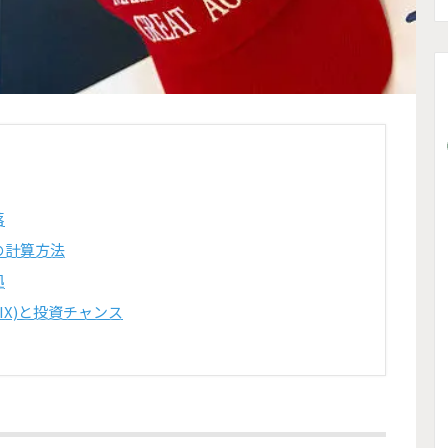
落
の計算方法
拠
IX)と投資チャンス