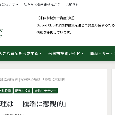
ちについて
私たちと働きませんか？
お知らせ
【米国株投資で資産形成】
Oxford Clubは米国株投資を通じて資産形成す
情報を提供しています。
大きな資産を形成する
米国株投資ガイド
商品・サービ
国配当株投資 | 投資家心理は 「極端に悲観的」
当株投資
配当株投資
金融リテラシー
心理は 「極端に悲観的」
2025年4月14日