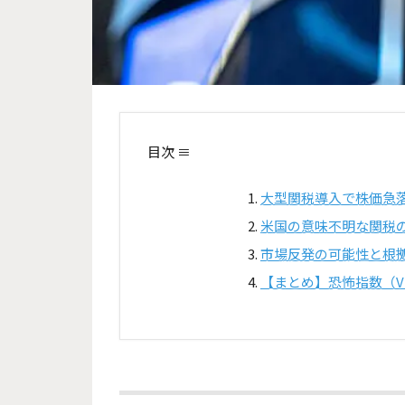
目次 ≡
大型関税導入で株価急
米国の意味不明な関税
市場反発の可能性と根
【まとめ】恐怖指数（V