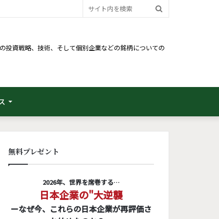
サ
イ
ト
るための投資戦略、技術、そして個別企業などの銘柄についての
内
を
検
ス
索
無料プレゼント
2026年、世界を席巻する…
日本企業の"大逆襲
ーなぜ今、これらの日本企業が再評価さ