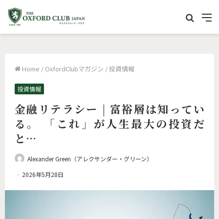
サ
M
イ
e
ト
n
内
u
Home
/
OxfordClubマガジン
/
投資情報
を
検
投資情報
索
金融リテラシー | 富裕層は知ってい
る。 「これ」が人生最大の投資だ
と…
Alexander Green（アレクサンダー・グリーン）
2026年5月28日