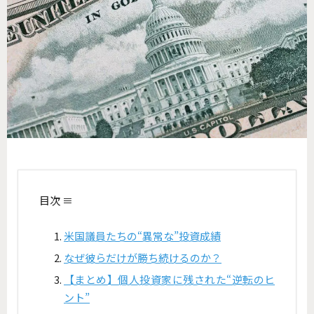
目次 ≡
米国議員たちの“異常な”投資成績
なぜ彼らだけが勝ち続けるのか？
【まとめ】個人投資家に残された“逆転のヒ
ント”