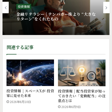
投資情報
投資情報 | 配当投資家がAI以上に見逃せな
投資情報
い業界とは
関連する記事
金融リテラシー | テンバガー株より “大きな
リターン”をくれたもの
投資情報 | スペースXが 投資
投資情報 | 配当投資家が知っ
家に見せた未来
ておきたい「変動配当」の注
意点とは
2026年6月10日
2026年6月9日