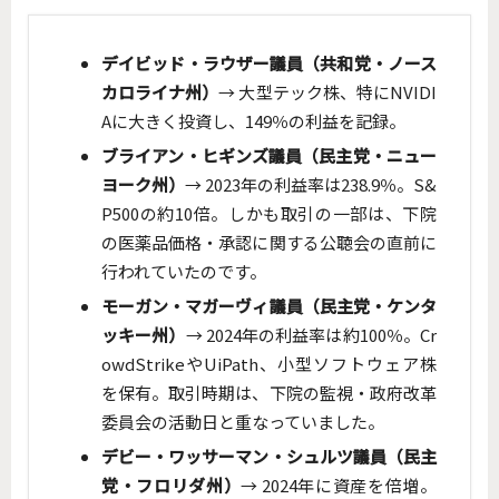
デイビッド・ラウザー議員（共和党・ノース
カロライナ州）
→ 大型テック株、特にNVIDI
Aに大きく投資し、149％の利益を記録。
ブライアン・ヒギンズ議員（民主党・ニュー
ヨーク州）
→ 2023年の利益率は238.9％。S&
P500の約10倍。しかも取引の一部は、下院
の医薬品価格・承認に関する公聴会の直前に
行われていたのです。
モーガン・マガーヴィ議員（民主党・ケンタ
ッキー州）
→ 2024年の利益率は約100％。Cr
owdStrikeやUiPath、小型ソフトウェア株
を保有。取引時期は、下院の監視・政府改革
委員会の活動日と重なっていました。
デビー・ワッサーマン・シュルツ議員（民主
党・フロリダ州）
→ 2024年に資産を倍増。