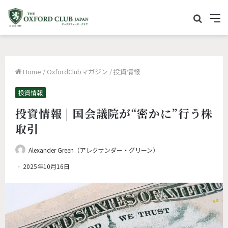
サ
M
イ
e
ト
n
内
u
Home
/
OxfordClubマガジン
/
投資情報
を
検
投資情報
索
投資情報 | 国会議院が“密かに”行う株
取引
Alexander Green（アレクサンダー・グリーン）
2025年10月16日