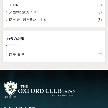
FIRE
(3)
米国株投資ガイド
(8)
配当で生活を豊かにする
(5)
過去の記事
過
去
の
記
事