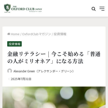
サ
M
イ
e
ト
n
内
u
Home
/
OxfordClubマガジン
/
投資情報
を
検
投資情報
索
金融リテラシー | 今こそ始める「普通
の人がミリオネア」になる方法
Alexander Green（アレクサンダー・グリーン）
2025年7月31日