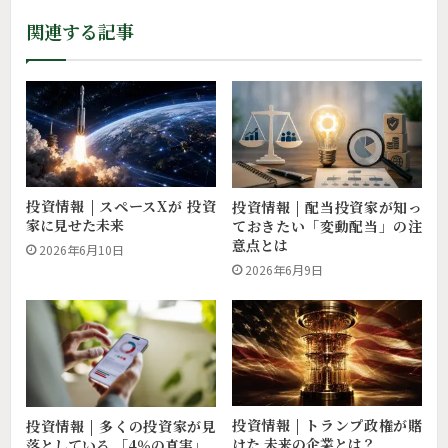
関連する記事
金融リテラシー | テンバガー株より “大きな
リターン”をくれたもの
投資情報 | スペースXが 投資
投資情報 | 配当投資家が知っ
家に見せた未来
ておきたい「変動配当」の注
意点とは
2026年6月10日
2026年6月9日
投資情報 | トランプ政権が賭
投資情報 | 多くの投資家が見
けた 未来の企業とは？
落としている 「4％の真実」