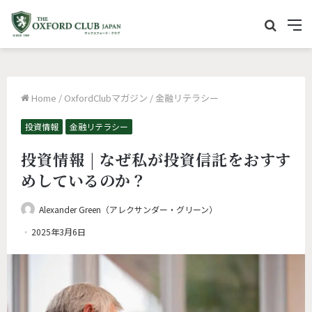
サ
M
イ
e
ト
n
内
u
Home
/
OxfordClubマガジン
/
金融リテラシー
を
検
投資情報
金融リテラシー
索
投資情報 | なぜ私が投資信託をおすす
めしているのか？
Alexander Green（アレクサンダー・グリーン）
2025年3月6日