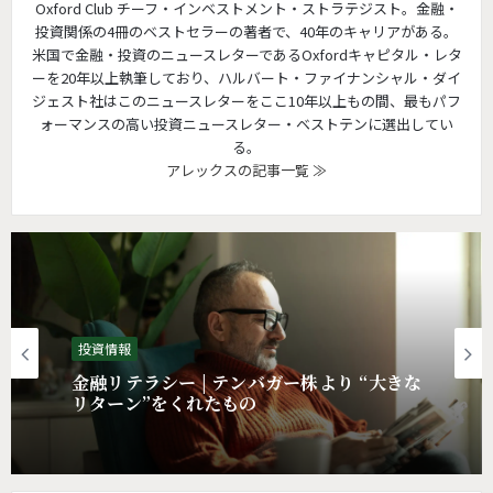
Oxford Club チーフ・インベストメント・ストラテジスト。金融・
投資関係の4冊のベストセラーの著者で、40年のキャリアがある。
米国で金融・投資のニュースレターであるOxfordキャピタル・レタ
ーを20年以上執筆しており、ハルバート・ファイナンシャル・ダイ
ジェスト社はこのニュースレターをここ10年以上もの間、最もパフ
ォーマンスの高い投資ニュースレター・ベストテンに選出してい
る。
アレックスの記事一覧 ≫
投資情報
投資情報 | 配当投資家がAI以上に見逃せな
投資情報
い業界とは