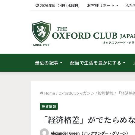
お客様サポート
私た
2026年6月24日 (水曜日)
最近の記事
配当で生活を豊かにする
Home
/
OxfordClubマガジン
/
投資情報
/
「経済格
投資情報
「経済格差」がでたらめ
Alexander Green（アレクサンダー・グリーン）