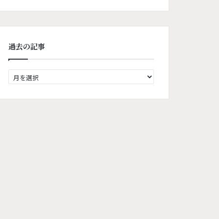
過去の記事
過
去
の
記
事