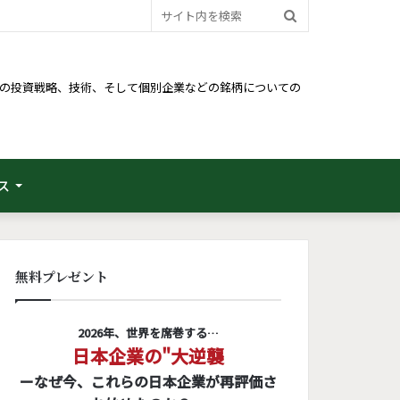
サ
イ
ト
るための投資戦略、技術、そして個別企業などの銘柄についての
内
を
検
ス
索
無料プレゼント
2026年、世界を席巻する…
日本企業の"大逆襲
ーなぜ今、これらの日本企業が再評価さ