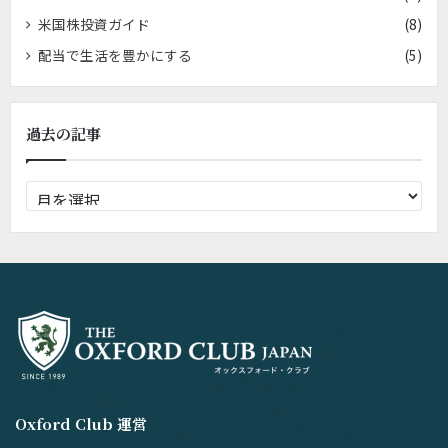
米国株投資ガイド
(8)
配当で生活を豊かにする
(5)
過去の記事
過
去
の
記
事
Oxford Club 運営