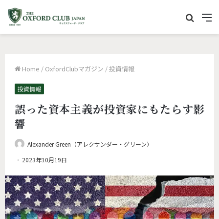
サ
M
イ
e
ト
n
内
u
Home
/
OxfordClubマガジン
/
投資情報
を
検
投資情報
索
誤った資本主義が投資家にもたらす影
響
Alexander Green（アレクサンダー・グリーン）
2023年10月19日