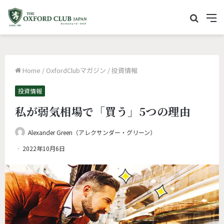
サ
M
イ
e
ト
n
内
u
Home
/
OxfordClubマガジン
/
投資情報
を
検
投資情報
索
私が弱気相場で「買う」5つの理由
Alexander Green（アレクサンダー・グリーン）
2022年10月6日