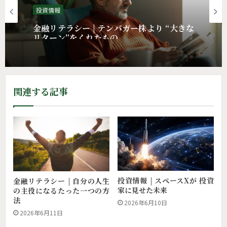
投資情報
金融リテラシー | テンバガー株より “大きな
リターン”をくれたもの
関連する記事
投資情報 | スペースXが 投資
金融リテラシー | 自分の人生
家に見せた未来
の主役になるたった一つの方
法
2026年6月10日
2026年6月11日