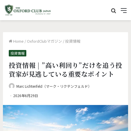
サ
M
イ
e
ト
n
内
u
Home
/
OxfordClubマガジン
/
投資情報
を
検
投資情報
索
投資情報 | ”高い利回り”だけを追う投
資家が見逃している重要なポイント
Marc Lichtenfeld（マーク・リクテンフェルド）
2026年6月29日