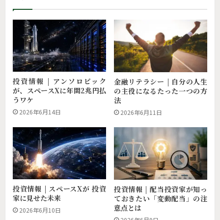
投資情報 | アンソロピック
金融リテラシー | 自分の人生
が、スペースXに年間2兆円払
の主役になるたった一つの方
うワケ
法
2026年6月14日
2026年6月11日
投資情報 | スペースXが 投資
投資情報 | 配当投資家が知っ
家に見せた未来
ておきたい「変動配当」の注
意点とは
2026年6月10日
2026年6月9日