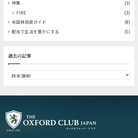
特集
(3)
FIRE
(3)
米国株投資ガイド
(8)
配当で生活を豊かにする
(5)
過去の記事
過
去
の
記
事