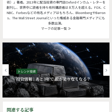
術）」著者。2013年に配当投資の専門誌Oxfordインカム・レターを
創刊し、世界中に読者を持ち有料購読者は８万人を超える。FOX、C
NBC、Forbesなどの有名メディアはもちろん、BloombergやBarron
s、The Wall Street Journalといった権威ある金融専門メディアにも
多数出演。
マークの記事一覧 ≫
投資情報
トレンド投資
投資情報 | 個別株と投資信託はどちらが優れ
投資情報 | あと3年で 銀が足りなくなる？
ているのか？
関連する記事