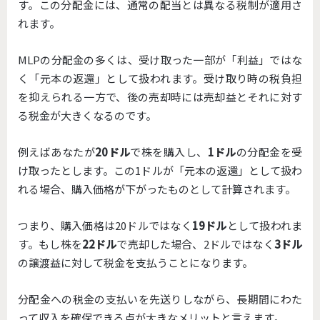
す。この分配金には、通常の配当とは異なる税制が適用さ
れます。
MLPの分配金の多くは、受け取った一部が「利益」ではな
く「元本の返還」として扱われます。受け取り時の税負担
を抑えられる一方で、後の売却時には売却益とそれに対す
る税金が大きくなるのです。
例えばあなたが
20ドル
で株を購入し、
1ドル
の分配金を受
け取ったとします。この1ドルが「元本の返還」として扱わ
れる場合、購入価格が下がったものとして計算されます。
つまり、購入価格は20ドルではなく
19ドル
として扱われま
す。もし株を
22ドル
で売却した場合、2ドルではなく
3ドル
の譲渡益に対して税金を支払うことになります。
分配金への税金の支払いを先送りしながら、長期間にわた
って収入を確保できる点が大きなメリットと言えます。