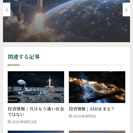
トレンド投資
投資情報 | スペースXが 投資家に見せた未来
トレンド投資
関連する記事
投資情報 | アンソロピックが、スペースXに
年間2兆円払うワケ
投資情報 | 月はもう遠い存在
投資情報 | AIが止まる？
ではない
2026年4月8日
2026年4月22日