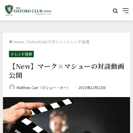
サ
M
イ
e
ト
n
内
u
Home
/
OxfordClubマガジン
/
トレンド投資
を
検
トレンド投資
索
【New】マーク×マシューの対談動画
公開
Matthew Carr（マシュー・カー）
2023年12月22日