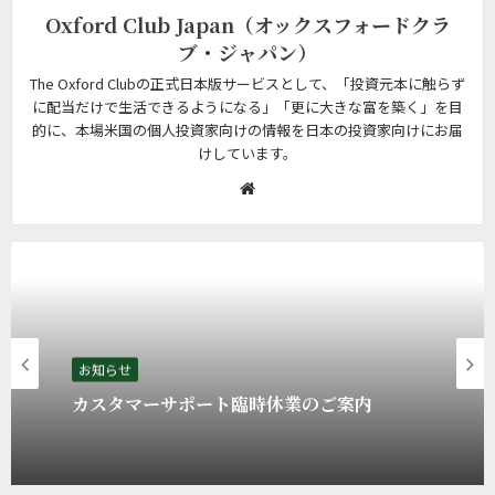
Oxford Club Japan（オックスフォードクラ
ブ・ジャパン）
The Oxford Clubの正式日本版サービスとして、「投資元本に触らず
に配当だけで生活できるようになる」「更に大きな富を築く」を目
的に、本場米国の個人投資家向けの情報を日本の投資家向けにお届
けしています。
W
e
b
s
i
t
e
お知らせ
カスタマーサポート臨時休業のご案内