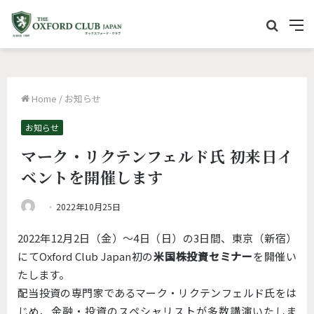
サ
M
イ
e
ト
n
内
u
Home
/
お知らせ
を
検
お知らせ
索
マーク・リクテンフェルド氏 初来日イ
ベントを開催します
2022年10月25日
2022年12月2日（金）〜4日（日）の3日間、東京（新宿）
にてOxford Club Japan初の
米国株投資セミナー
を開催い
たします。
配当投資の専門家であるマーク・リクテンフェルド氏をは
じめ、金融・投資のスペシャリストが多数講演いたしま