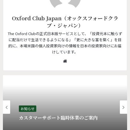
Oxford Club Japan（オックスフォードクラ
ブ・ジャパン）
The Oxford Clubの正式日本版サービスとして、「投資元本に触らず
に配当だけで生活できるようになる」「更に大きな富を築く」を目
的に、本場米国の個人投資家向けの情報を日本の投資家向けにお届
けしています。
W
e
b
s
i
t
e
お知らせ
カスタマーサポート臨時休業のご案内