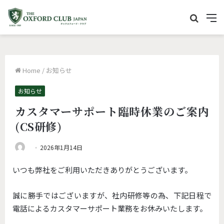
サ
M
イ
e
ト
n
内
u
Home
/
お知らせ
を
検
お知らせ
索
カスタマーサポート臨時休業のご案内
(CS研修)
2026年1月14日
いつも弊社をご利用いただきありがとうございます。
誠に勝手ではございますが、社内研修等の為、下記日程で
電話によるカスタマーサポート業務をお休みいたします。