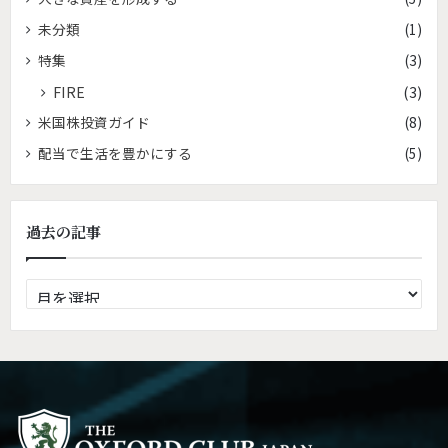
未分類
(1)
特集
(3)
FIRE
(3)
米国株投資ガイド
(8)
配当で生活を豊かにする
(5)
過去の記事
過
去
の
記
事