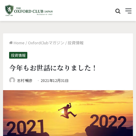
サ
M
イ
e
ト
n
内
u
Home
/
OxfordClubマガジン
/
投資情報
を
検
投資情報
索
今年もお世話になりました！
志村 暢彦
2021年12月31日