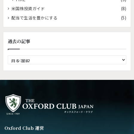
米国株投資ガイド
(8)
配当で生活を豊かにする
(5)
過去の記事
過
去
の
記
事
Oxford Club 運営