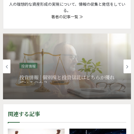
人の理想的な資産形成の実現について、情報の収集と発信をしてい
る。
著者の記事一覧 ≫
投資情報
金融リテラシー | テンバガー株より “大きな
投資情報
リターン”をくれたもの
関連する記事
投資情報 | 個別株と投資信託はどちらが優れ
ているのか？