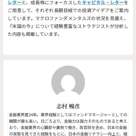
レター
と、成長株にフォーカスした
キャピタル・レター
を
ご用意し
て、それぞれ長期目線での投資アイデアをご案内
しています。
マクロファンダメンタルズの状況を見据え、
『米国の今』
について経験豊富なストラテジストが分析し
た内容も掲載していま
す。
志村 暢彦
金融業界歴24年。業界経験としてはファンドマネージャーとしての
期間が最も長い。日ごろより、金融力は国力そのものであると考え
おり、金融業界の心臓部や裏側で働き、政官財を含め、日本の金融
の実態を見てきた経験をもとに、日本の金融リテラシー向上と、個