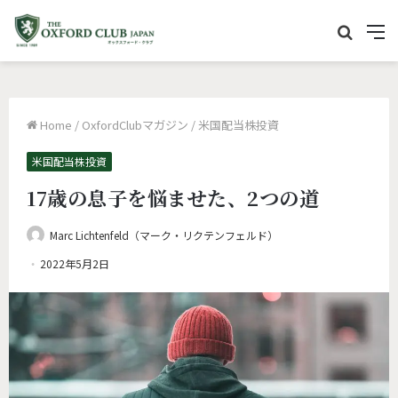
サ
M
イ
e
ト
n
内
u
Home
/
OxfordClubマガジン
/
米国配当株投資
を
検
米国配当株投資
索
17歳の息子を悩ませた、2つの道
Marc Lichtenfeld（マーク・リクテンフェルド）
2022年5月2日