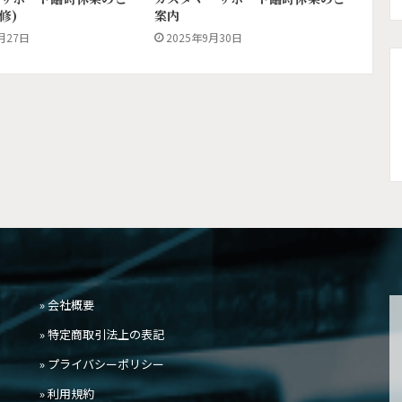
ます。
修)
案内
月27日
2025年9月30日
カスタマーサポート臨時休業のご案内
(CS研修)
» 会社概要
» 特定商取引法上の表記
» プライバシーポリシー
» 利用規約