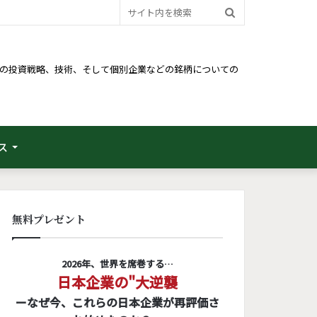
サ
イ
ト
るための投資戦略、技術、そして個別企業などの銘柄についての
内
を
検
ス
索
無料プレゼント
2026年、世界を席巻する…
日本企業の"大逆襲
ーなぜ今、これらの日本企業が再評価さ