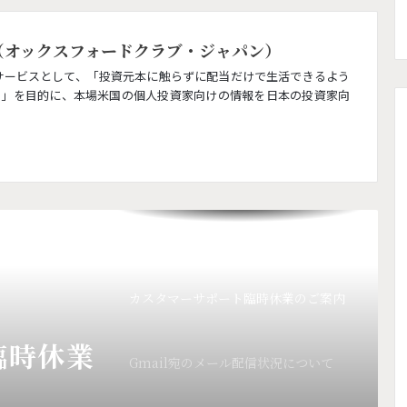
apan（オックスフォードクラブ・ジャパン）
メールが届きにくい状況となっており
ます。
正式日本版サービスとして、「投資元本に触らずに配当だけで生活できるよう
く」を目的に、本場米国の個人投資家向けの情報を日本の投資家向
カスタマーサポート臨時休業のご案内
(CS研修)
カスタマーサポートゴールデンウィー
ク 休業のご案内
カスタマーサポート臨時休業のご案内
臨時休業
Gmail宛のメール配信状況について