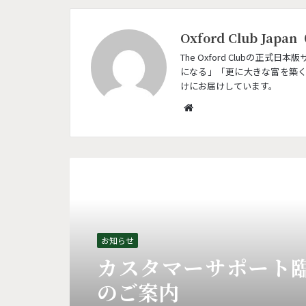
Oxford Club J
The Oxford Clubの
になる」「更に大きな富を築
けにお届けしています。
W
e
b
s
i
おすすめの記事
t
e
お知らせ
カスタマーサポート
のご案内