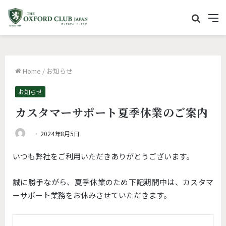
サ
M
イ
e
ト
n
内
u
Home
/
お知らせ
を
検
お知らせ
索
カスタマーサポート夏季休業のご案内
2024年8月5日
いつも弊社をご利用いただきありがとうございます。
誠に勝手ながら、夏季休業のため下記期間中は、カスタマ
ーサポート業務をお休みさせていただきます。