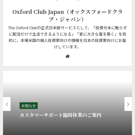
Oxford Club Japan（オックスフォードクラ
ブ・ジャパン）
The Oxford Clubの正式日本版サービスとして、「投資元本に触らず
に配当だけで生活できるようになる」「更に大きな富を築く」を目
的に、本場米国の個人投資家向けの情報を日本の投資家向けにお届
けしています。
W
e
b
s
i
t
e
お知らせ
カスタマーサポート臨時休業のご案内