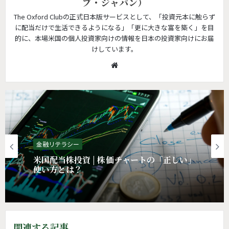
ブ・ジャパン）
The Oxford Clubの正式日本版サービスとして、「投資元本に触らず
に配当だけで生活できるようになる」「更に大きな富を築く」を目
的に、本場米国の個人投資家向けの情報を日本の投資家向けにお届
けしています。
W
e
b
s
i
t
e
金融リテラシー
金融リテラシー
米国配当株投資 | 10年前の選択の「間違
米国配当株投資 | 株価チャートの「正しい」
い」
使い方とは？
関連する記事