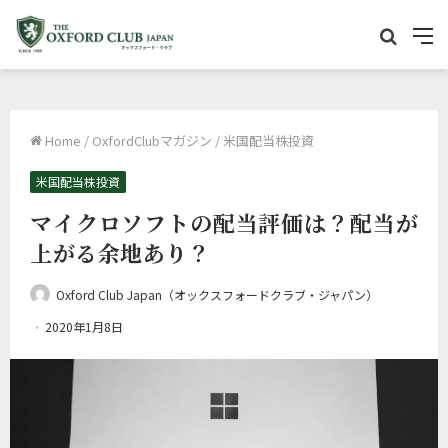
サ
M
イ
e
ト
n
内
u
Home
/
OxfordClubマガジン
/
米国配当株投資
を
検
米国配当株投資
索
マイクロソフトの配当評価は？配当が
上がる余地あり？
Oxford Club Japan（オックスフォードクラブ・ジャパン）
2020年1月8日