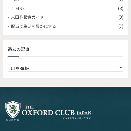
FIRE
(3)
米国株投資ガイド
(8)
配当で生活を豊かにする
(5)
過去の記事
過
去
の
記
事