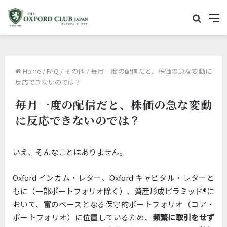
サ
M
イ
e
ト
n
内
u
Home
/
FAQ
/
その他
/
毎月一度の配信だと、株価の急な変動に
を
反応できないのでは？
検
毎月一度の配信だと、株価の急な変動
索
に反応できないのでは？
いえ、そんなことはありません。
Oxford インカム・レター、Oxford キャピタル・レターと
もに（一部ポートフォリオ除く）、資産形成ピラミッド®︎に
おいて、富のベースとなる保守的ポートフォリオ（コア・
ポートフォリオ）に位置しているため、
頻繁に取引をせず