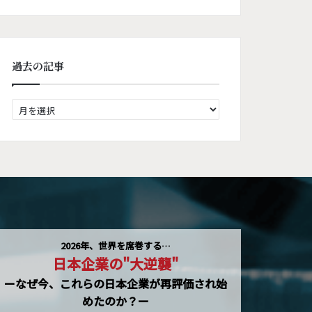
過去の記事
過
去
の
記
事
2026年、世界を席巻する…
日本企業の"大逆襲"
ーなぜ今、これらの日本企業が再評価され始
めたのか？ー