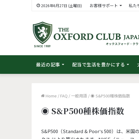
お客様サポート
私た
2026年6月27日 (土曜日)
最近の記事
配当で生活を豊かにする
Home
/
FAQ
/
一般用語
/
◉ S&P500種株価指数
◉ S&P500種株価指数
S&P500（Standard & Poorʼs 50