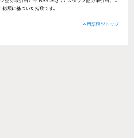
ーク証券取引所）や NASDAQ（ナスダック証券取引所）に
時価総額に基づいた指数です。
用語解説トップ