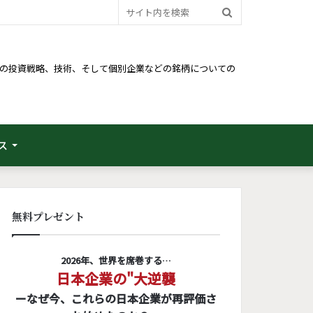
サ
イ
ト
るための投資戦略、技術、そして個別企業などの銘柄についての
内
を
検
ス
索
無料プレゼント
2026年、世界を席巻する…
日本企業の"大逆襲
ーなぜ今、これらの日本企業が再評価さ