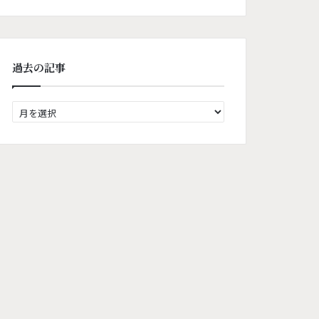
過去の記事
過
去
の
記
事