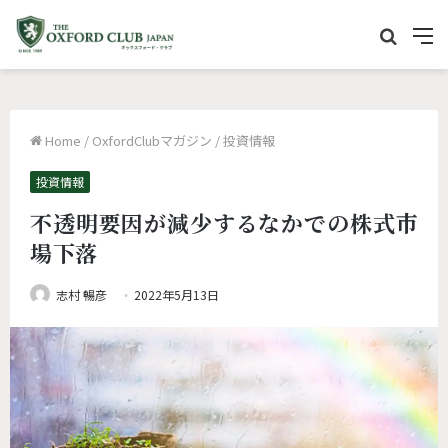
サ
M
イ
e
ト
n
内
u
Home
/
OxfordClubマガジン
/
投資情報
を
検
投資情報
索
不透明要因が減少するなかでの株式市
場下落
志村 暢彦
2022年5月13日