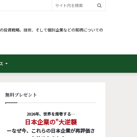
サ
イ
ト
るための投資戦略、技術、そして個別企業などの銘柄についての
内
を
検
ス
索
無料プレゼント
2026年、世界を席巻する…
日本企業の"大逆襲
ーなぜ今、これらの日本企業が再評価さ