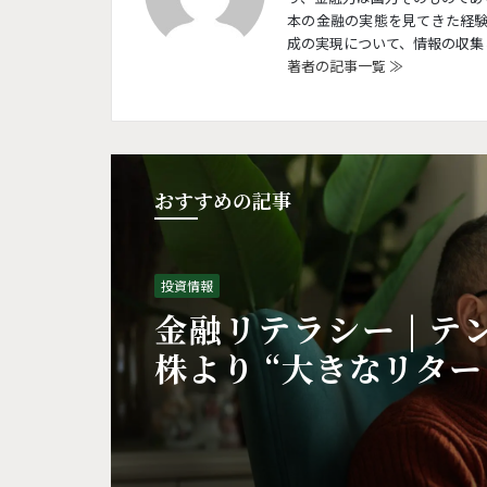
本の金融の実態を見てきた経
成の実現について、情報の収集
著者の記事一覧 ≫
おすすめの記事
投資情報
金融リテラシー | テ
株より “大きなリター
れたもの