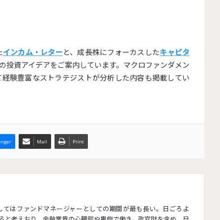
投資情報 | あと3年で 銀が足りなくな
た
インカム・レター
と、成長株にフォーカスした
キャピタ
る？
の投資アイデアをご案内しています。マクロファンダメン
て経験豊富なストラテジストが分析した内容も掲載してい
投資情報 | 個別株と投資信託はどちら
が優れているのか？
金融リテラシー | テンバガー株より
nger
Mail
Print
“大きなリターン”をくれたもの
投資情報 | 配当投資家がAI以上に見逃
せない業界とは
としてはファンドマネージャーとしての期間が最も長い。日ごろよ
ると考えおり、金融業界の心臓部や裏側で働き、政官財を含め、日