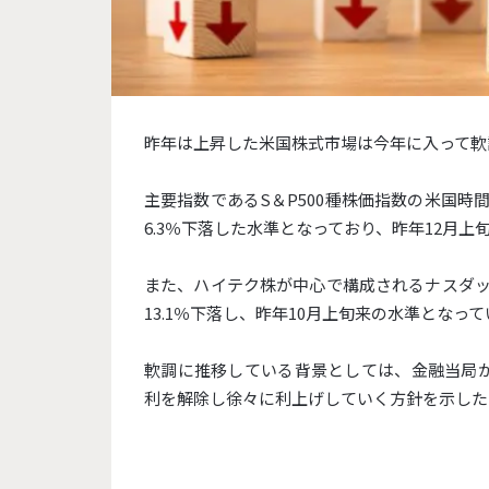
昨年は上昇した米国株式市場は今年に入って軟
主要指数であるS＆P500種株価指数の米国時間1
6.3％下落した水準となっており、昨年12月上
また、ハイテク株が中心で構成されるナスダック総
13.1％下落し、昨年10月上旬来の水準となっ
軟調に推移している背景としては、金融当局
利を解除し徐々に利上げしていく方針を示した