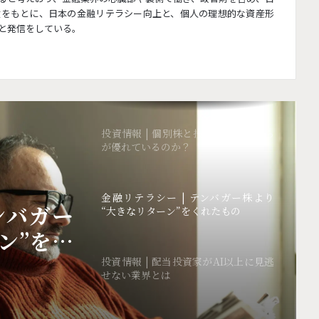
投資情報 | アンソロピックが、スペー
験をもとに、日本の金融リテラシー向上と、個人の理想的な資産形
スXに年間2兆円払うワケ
と発信をしている。
投資情報 | あと3年で 銀が足りなくな
る？
投資情報 | 個別株と投資信託はどちら
が優れているのか？
金融リテラシー | テンバガー株より
ンバガー
“大きなリターン”をくれたもの
ン”をく
投資情報 | 配当投資家がAI以上に見逃
せない業界とは