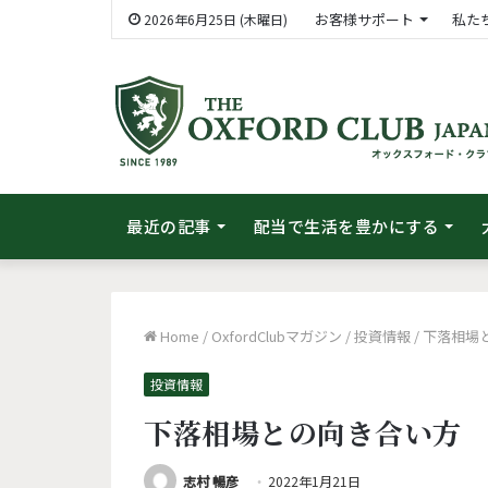
お客様サポート
私た
2026年6月25日 (木曜日)
最近の記事
配当で生活を豊かにする
Home
/
OxfordClubマガジン
/
投資情報
/
下落相場
投資情報
下落相場との向き合い方
志村 暢彦
2022年1月21日