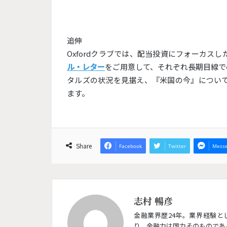
追伸
Oxfordクラブでは、配当投資にフォーカスし
ル・レター
をご用意して、それぞれ長期目線で
タルズの状況を見据え、『米国の今』につい
ます。
Share
Facebook
Twitter
Messe
志村 暢彦
金融業界歴24年。業界経験
り、金融力は国力そのものであ