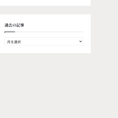
過去の記事
過
去
の
記
事