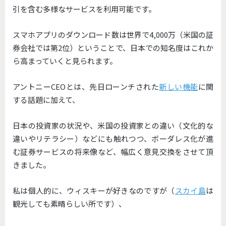
引を含む多様なサービスを利
用可能です。
スマホアプリのダウンロード数は世界で4,000万（
米国の証
券会社では第2位）ということで、
日本での知名度はこれか
ら高まっていくと見られます。
アントニーCEOとは、先日ローンチされた
新しい機能
に関
する話
題に加えて、
日本の投資家の状況や、米国の投資家との違い（
文化的な
違いやリテラシー）などにも触れつつ、
ボーダレス化が進
む証券サービスの将来像など、
幅広く意見交換をさせて頂
きました。
私は個人的に、ウィスキーが好きなのですが（
スカイ島
は
観光して
も素晴らしい所です）、