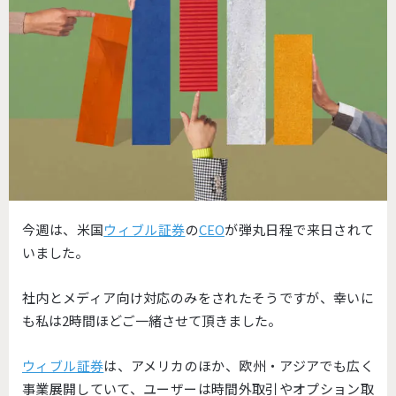
今週は、米国
ウィブル証券
の
CEO
が弾丸日程で来日されて
いまし
た。
社内とメディア向け対応のみをされたそうですが、
幸いに
も私は2時間ほどご一緒させて頂きました。
ウィブル証券
は、アメリカのほか、欧州・
アジアでも広く
事業展開していて、
ユーザーは時間外取引やオプション取