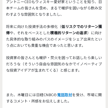
アントニーCEOもウィスキー愛好家ということを知り、
日
本チームの皆さんを含め、
まるで暖炉を囲いながら飲み交
わすような雰囲気となりましたし、
将来に向けた投資手法の多様化（
低リスクでのリターン獲
得
や、
それをベースとした
積極的リターンの追求
）
に向け
た具体的な取り組みのパスのイメージをシェア出来たとい
う
点においても貴重な機会であったと思います。
投資家の皆さんとも暖炉・
焚火を囲ってお話したら楽しい
だろうな（
そういう自由な雰囲気のなかでイノベーティブ
な投資アイデアが生
まれてくる）と感じます。
また、木曜日には日経CNBCの
電話取材
を受け、
市場に関
するコメント・所感をお伝えしました。