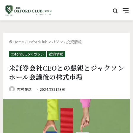
サ
M
イ
e
ト
n
内
u
Home
/
OxfordClubマガジン
/
投資情報
を
検
OxfordClubマガジン
投資情報
索
米証券会社CEOとの懇親とジャクソン
ホール会議後の株式市場
志村 暢彦
2024年8月23日