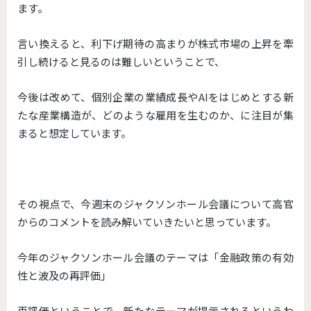
ます。
言い換えると、
利下げ期待の高まりが株式市場の上昇を牽
引し続けると見るのは難
しいということで、
今後は改めて、
個別企業の業績成長やAIをはじめとする新
たな産業構造が、
どのような雇用を生むのか、に注目が集
まると想定しています。
その視点で、
今週末のジャクソンホール会議について高官
からのコメントを読み
解いていきたいと思っています。
今年のジャクソンホール会議のテーマは「
金融政策の有効
性と波及の再評価」
再評価ということで、
新たなテーマが提示されるというわ