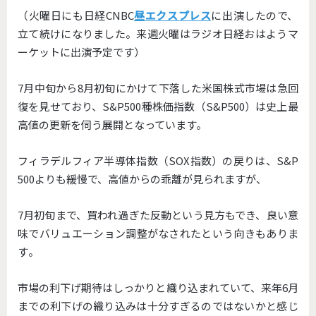
（火曜日にも日経CNBC
昼エクスプレス
に出演したので、
立て続けになりました。
来週火曜はラジオ日経おはようマ
ーケットに出演予定です）
7月中旬から8月初旬にかけて下落した米国株式市場は急回
復を見
せており、S&P500種株価指数（S&P500）
は史上最
高値の更新を伺う展開となっています。
フィラデルフィア半導体指数（SOX指数）の戻りは、S&
P
500よりも緩慢で、高値からの乖離が見られますが、
7月初旬まで、買われ過ぎた反動という見方もでき、
良い意
味でバリュエーション調整がなされたという向きもありま
す
。
市場の利下げ期待はしっかりと織り込まれていて、
来年6月
までの利下げの織り込みは十分すぎるのではないかと感じ