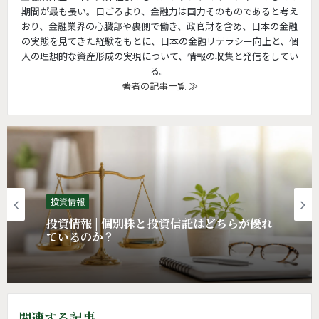
期間が最も長い。日ごろより、金融力は国力そのものであると考え
おり、金融業界の心臓部や裏側で働き、政官財を含め、日本の金融
の実態を見てきた経験をもとに、日本の金融リテラシー向上と、個
人の理想的な資産形成の実現について、情報の収集と発信をしてい
る。
著者の記事一覧 ≫
投資情報
投資情報
金融リテラシー | テンバガー株より “大きな
リターン”をくれたもの
投資情報 | 個別株と投資信託はどちらが優れ
ているのか？
関連する記事