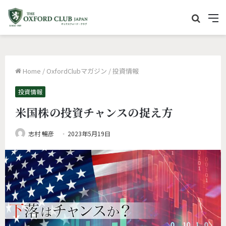
サ
M
イ
e
ト
n
内
u
Home
/
OxfordClubマガジン
/
投資情報
を
検
投資情報
索
米国株の投資チャンスの捉え方
志村 暢彦
2023年5月19日