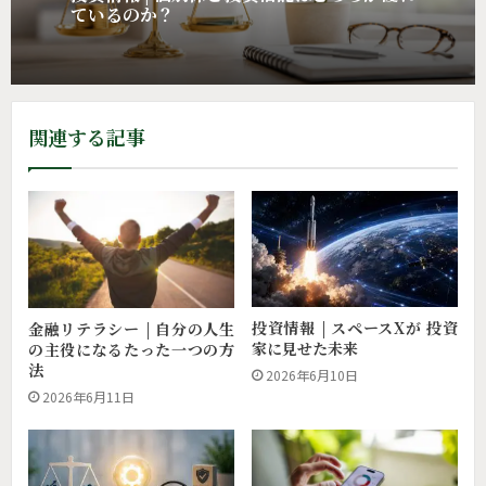
投資情報 | 個別株と投資信託はどちらが優れ
金融リテラシー | テンバガー株より “大きな
ているのか？
リターン”をくれたもの
関連する記事
投資情報 | スペースXが 投資
金融リテラシー | 自分の人生
家に見せた未来
の主役になるたった一つの方
法
2026年6月10日
2026年6月11日