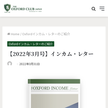
サ
M
イ
e
ト
n
内
u
Home
/
Oxfordインカム・レターのご紹介
を
検
Oxfordインカム・レターのご紹介
索
【2022年3月号】インカム・レター
2022年3月31日