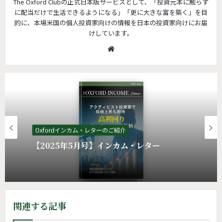
The Oxford Clubの正式日本版サービスとして、「投資元本に触らず
に配当だけで生活できるようになる」「更に大きな富を築く」を目
的に、本場米国の個人投資家向けの情報を日本の投資家向けにお届
けしています。
W
e
b
s
i
t
e
Oxfordインカム・レターのご紹介
【2025年5月号】インカム・レター
関連する記事