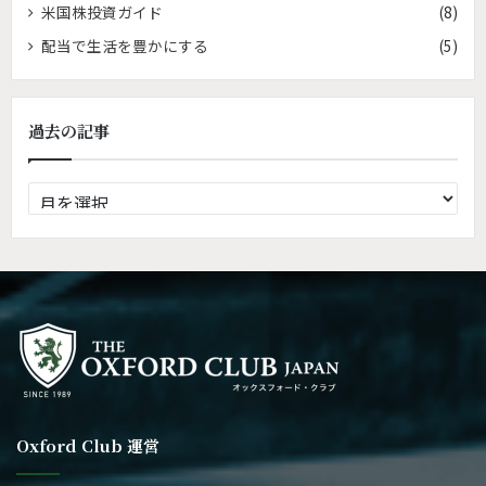
米国株投資ガイド
(8)
配当で生活を豊かにする
(5)
過去の記事
過
去
の
記
事
Oxford Club 運営