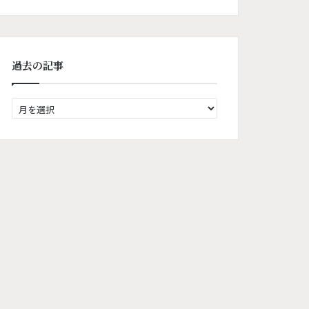
過去の記事
過
去
の
記
事