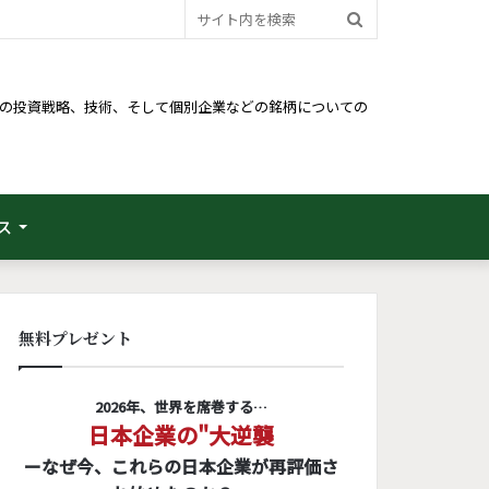
サ
イ
ト
るための投資戦略、技術、そして個別企業などの銘柄についての
内
を
検
ス
索
無料プレゼント
2026年、世界を席巻する…
日本企業の"大逆襲
ーなぜ今、これらの日本企業が再評価さ