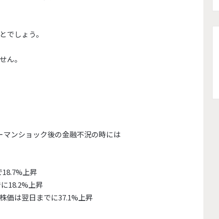
とでしょう。
せん。
リーマンショック後の金融不況の時には
で18.7%上昇
に18.2%上昇
）の株価は翌日までに37.1%上昇