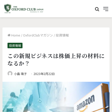
サ
M
イ
e
ト
n
内
u
Home
/
OxfordClubマガジン
/
投資情報
を
検
投資情報
索
この新規ビジネスは株価上昇の材料に
なるか？
小島 璃子
2023年2月22日