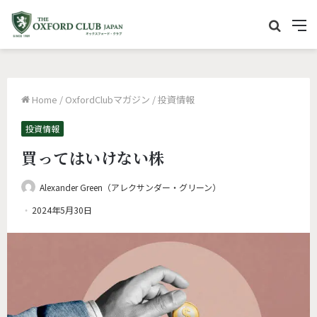
サ
M
イ
e
ト
n
内
u
Home
/
OxfordClubマガジン
/
投資情報
を
検
投資情報
索
買ってはいけない株
Alexander Green（アレクサンダー・グリーン）
2024年5月30日