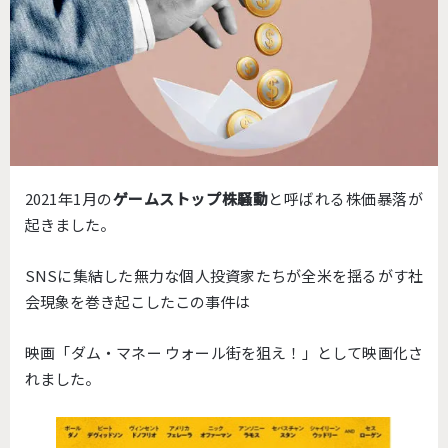
2021年1月の
ゲームストップ株騒動
と呼ばれる株価暴落が
起き
ました。
SNSに集結した無力な個人投資家たちが全米を揺るがす社
会現象
を巻き起こしたこの事件は
映画「ダム・マネー ウォール街を狙え！」として映画化さ
れました。