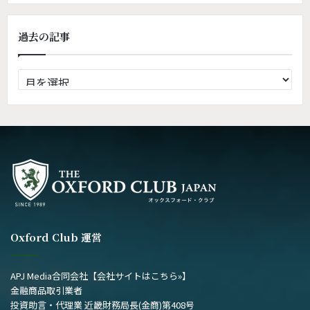
過去の記事
過
去
の
記
事
Oxford Club 運営
APJ Media合同会社
【会社サイトはこちら»】
金融商品取引業者
投資助言・代理業 近畿財務局長(金商)第408号