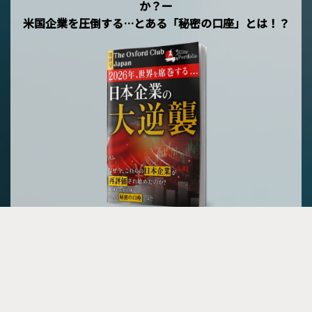
か？ー
米国企業を圧倒する…とある「秘密の口座」とは！？
メルマガ登録で無料プレゼント »
B
a
© Copyright 2026, All Rights Reserved | The Oxford Club Japan