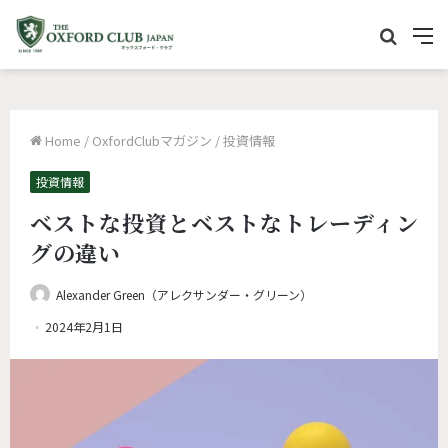
サ
M
イ
e
ト
n
内
u
Home
/
OxfordClubマガジン
/
投資情報
を
検
投資情報
索
ベストな投資とベストなトレーディン
グの違い
Alexander Green（アレクサンダー・グリーン）
2024年2月1日