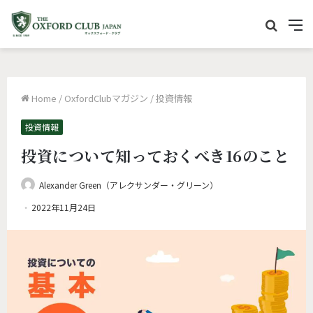
サ
M
イ
e
ト
n
内
u
Home
/
OxfordClubマガジン
/
投資情報
を
検
投資情報
索
投資について知っておくべき16のこと
Alexander Green（アレクサンダー・グリーン）
2022年11月24日