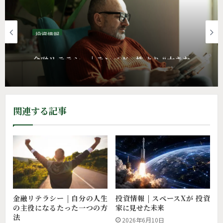
投資情報
金融リテラシー | テンバガー株より “大きな
リターン”をくれたもの
関連する記事
投資情報 | スペースXが 投資
金融リテラシー | 自分の人生
家に見せた未来
の主役になるたった一つの方
法
2026年6月10日