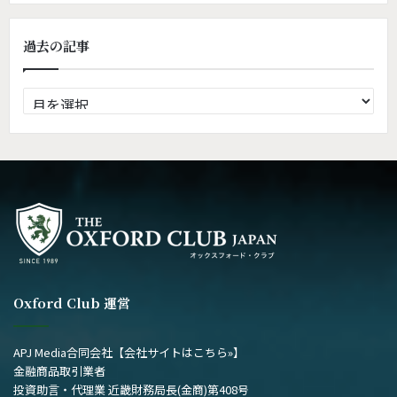
過去の記事
過
去
の
記
事
Oxford Club 運営
APJ Media合同会社
【会社サイトはこちら»】
金融商品取引業者
投資助言・代理業 近畿財務局長(金商)第408号