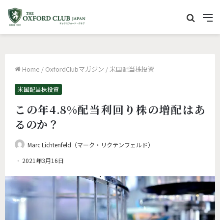
サ
M
イ
e
ト
n
内
u
Home
/
OxfordClubマガジン
/
米国配当株投資
を
検
米国配当株投資
索
この年4.8%配当利回り株の増配はあ
るのか？
Marc Lichtenfeld（マーク・リクテンフェルド）
2021年3月16日