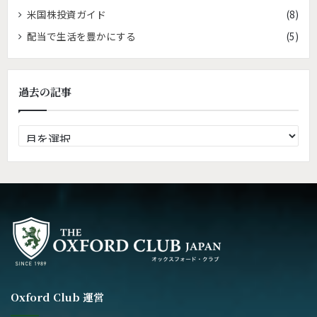
米国株投資ガイド
(8)
配当で生活を豊かにする
(5)
過去の記事
過
去
の
記
事
Oxford Club 運営