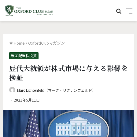
サ
M
イ
e
ト
n
内
u
Home
/
OxfordClubマガジン
を
検
米国配当株投資
索
歴代大統領が株式市場に与える影響を
検証
Marc Lichtenfeld（マーク・リクテンフェルド）
2021年5月11日