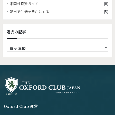
米国株投資ガイド
(8)
配当で生活を豊かにする
(5)
過去の記事
過
去
の
記
事
Oxford Club 運営