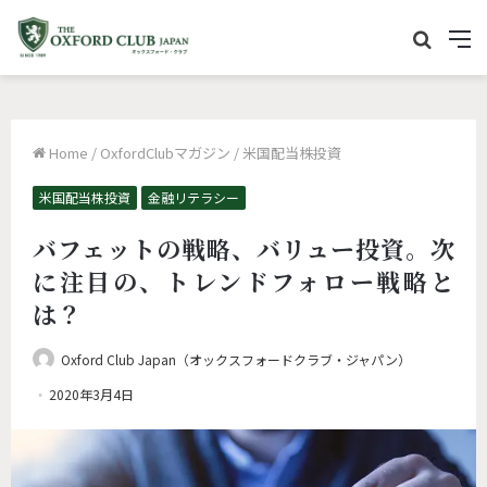
サ
M
イ
e
ト
n
内
u
Home
/
OxfordClubマガジン
/
米国配当株投資
を
検
米国配当株投資
金融リテラシー
索
バフェットの戦略、バリュー投資。次
に注目の、トレンドフォロー戦略と
は？
Oxford Club Japan（オックスフォードクラブ・ジャパン）
2020年3月4日