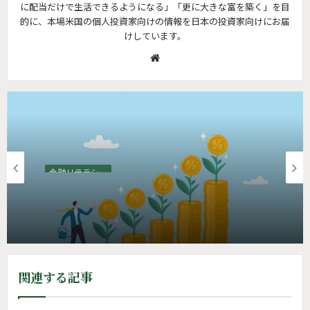
に配当だけで生活できるようになる」「更に大きな富を築く」を目
的に、本場米国の個人投資家向けの情報を日本の投資家向けにお届
けしています。
W
e
b
s
i
t
e
金融リテラシー
米国配当株投資 | 10年前の選択の「間違
い」
関連する記事