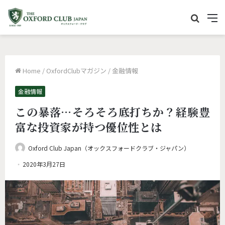
サ
M
イ
e
ト
n
内
u
Home
/
OxfordClubマガジン
/
金融情報
を
検
金融情報
索
この暴落…そろそろ底打ちか？経験豊
富な投資家が持つ優位性とは
Oxford Club Japan（オックスフォードクラブ・ジャパン）
2020年3月27日