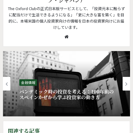
The Oxford Clubの正式日本版サービスとして、「投資元本に触らず
に配当だけで生活できるようになる」「更に大きな富を築く」を目
的に、本場米国の個人投資家向けの情報を日本の投資家向けにお届
けしています。
W
e
b
s
i
t
e
金融情報
パンデミック時の投資を考える：100年前の
スペインかぜから学ぶ投資家の動き方
関連する記事